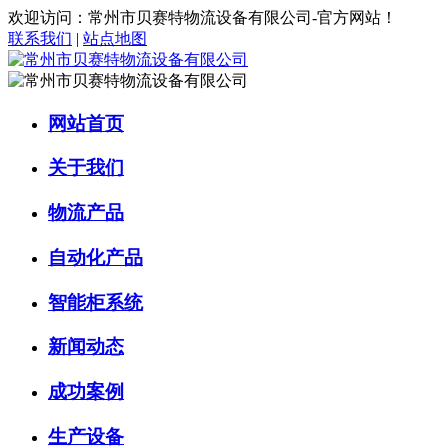
欢迎访问：常州市贝赛特物流设备有限公司-官方网站！
联系我们
|
站点地图
网站首页
关于我们
物流产品
自动化产品
智能柜系统
新闻动态
成功案例
生产设备