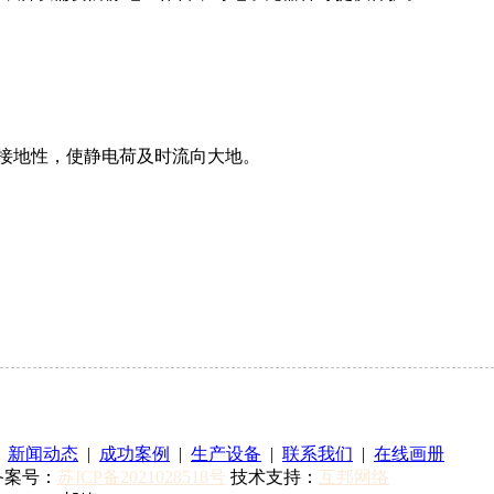
的接地性，使静电荷及时流向大地。
|
新闻动态
|
成功案例
|
生产设备
|
联系我们
|
在线画册
 备案号：
苏ICP备2021028518号
技术支持：
互邦网络