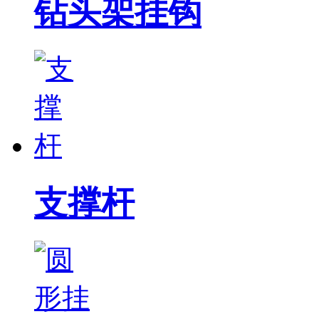
钻头架挂钩
支撑杆