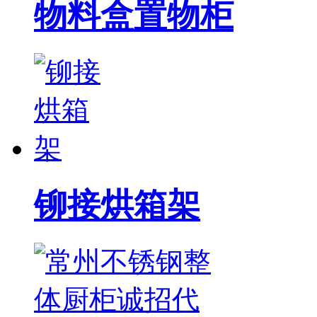
物料盒置物柜
铆接烘箱架