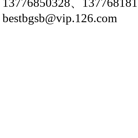
13776850328、1377681
bestbgsb@vip.126.com